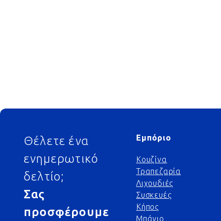
Footer
Εμπόριο
Θέλετε ένα
ενημερωτικό
Κουζίνα
Τραπεζαρία
δελτίο;
Λιχουδιές
Σας
Συσκευές
Κήπος
προσφέρουμε
Μπάνιο