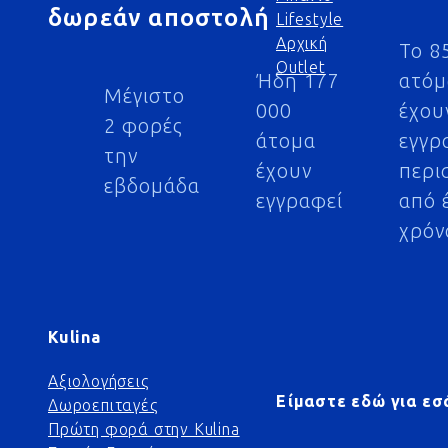
δωρεάν αποστολή
Lifestyle
Αρχική
Το 8
Outlet
Ήδη 177
ατό
Μέγιστο
000
έχου
2 φορές
άτομα
εγγρ
την
έχουν
περι
εβδομάδα
εγγραφεί
από 
χρόν
Kulina
Αξιολογήσεις
Είμαστε εδώ για εσ
Δωροεπιταγές
Πρώτη φορά στην Kulina