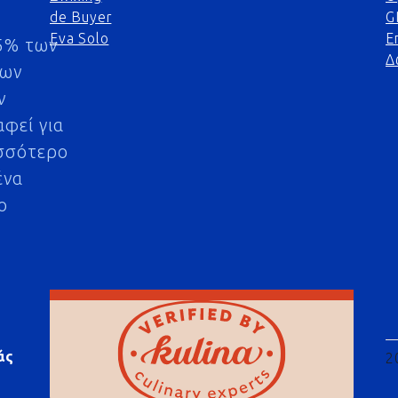
de Buyer
G
Eva Solo
Ε
5% των
Δ
μων
ν
αφεί για
σσότερο
ένα
ο
άς
2