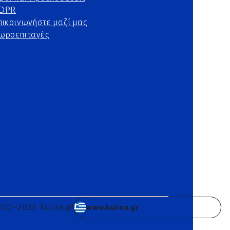
DPR
πικοινωνήστε μαζί μας
ωροεπιταγές
007–2025 Kulina.gr
www.kulina.gr