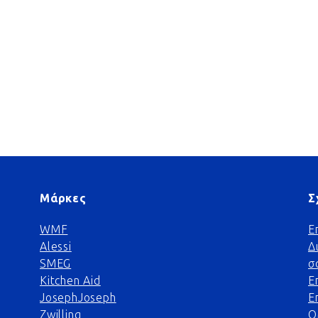
Μάρκες
Σ
WMF
Ε
Alessi
Δ
SMEG
σ
Kitchen Aid
Ε
JosephJoseph
Ε
Zwilling
Ο