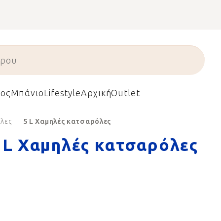
ος
Μπάνιο
Lifestyle
Αρχική
Outlet
λες
5 L Χαμηλές κατσαρόλες
 L Χαμηλές κατσαρόλες