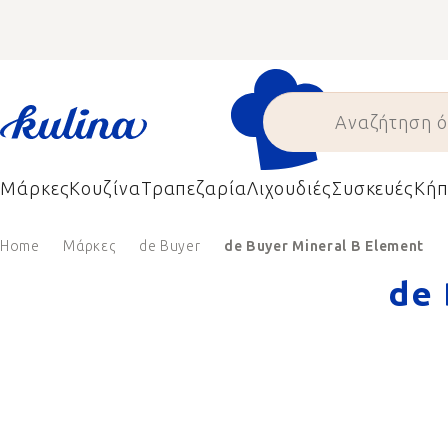
Skip
to
content
Μάρκες
Κουζίνα
Τραπεζαρία
Λιχουδιές
Συσκευές
Κήπ
Home
Μάρκες
de Buyer
de Buyer Mineral B Element
de 