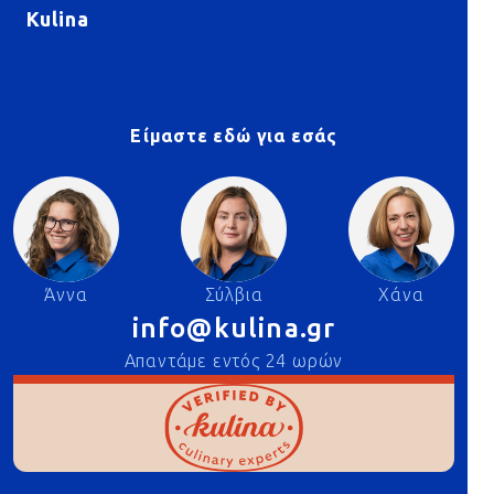
Kulina
Είμαστε εδώ για εσάς
Άννα
Σύλβια
Χάνα
info@kulina.gr
Απαντάμε εντός 24 ωρών