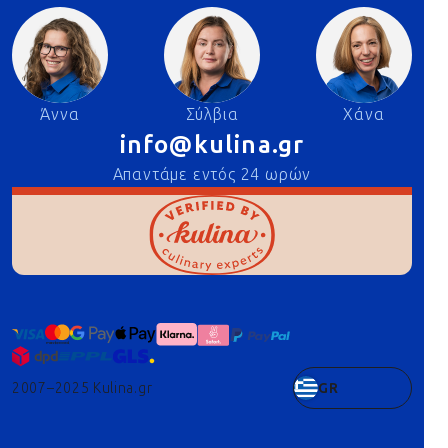
Άννα
Σύλβια
Χάνα
info@kulina.gr
Απαντάμε εντός 24 ωρών
2007–2025 Kulina.gr
GR