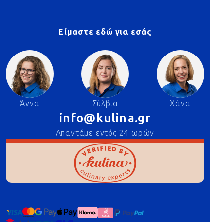
Είμαστε εδώ για εσάς
Άννα
Σύλβια
Χάνα
info@kulina.gr
Απαντάμε εντός 24 ωρών