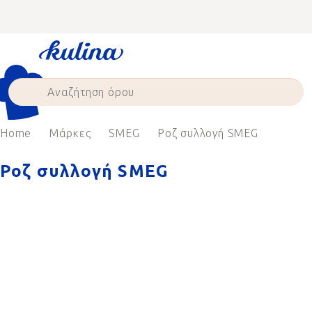
Skip
to
content
Home
Μάρκες
SMEG
Ροζ συλλογή SMEG
Ροζ συλλογή SMEG