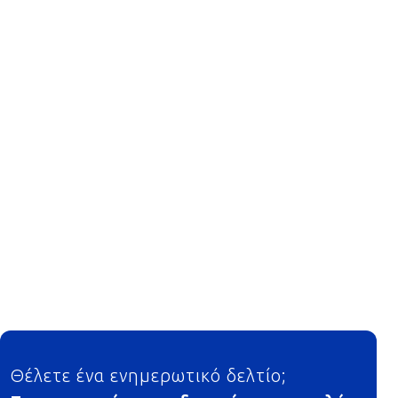
Footer
Θέλετε ένα ενημερωτικό δελτίο;