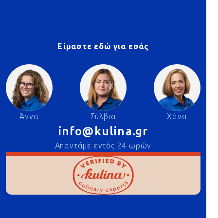
Είμαστε εδώ για εσάς
Άννα
Σύλβια
Χάνα
info@kulina.gr
Απαντάμε εντός 24 ωρών