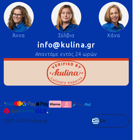
Άννα
Σύλβια
Χάνα
info@kulina.gr
Απαντάμε εντός 24 ωρών
2007–2025 Kulina.gr
GR