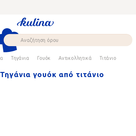
Skip
to
content
να
Τηγάνια
Γουόκ
Αντικολλητικά
Τιτάνιο
Τηγάνια γουόκ από τιτάνιο