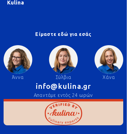
Kulina
Είμαστε εδώ για εσάς
Άννα
Σύλβια
Χάνα
info@kulina.gr
Απαντάμε εντός 24 ωρών