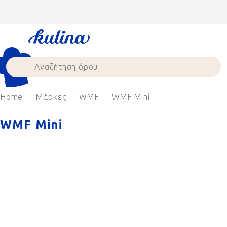
Skip
to
content
Home
Μάρκες
WMF
WMF Mini
WMF Mini