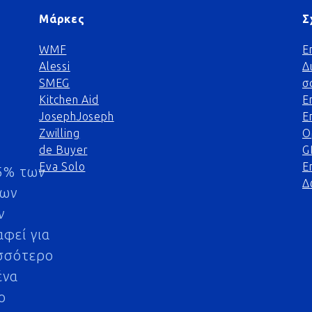
Μάρκες
Σ
WMF
Ε
Alessi
Δ
SMEG
σ
Kitchen Aid
Ε
JosephJoseph
Ε
Zwilling
Ο
de Buyer
G
Eva Solo
Ε
5% των
Δ
μων
ν
αφεί για
σσότερο
ένα
ο