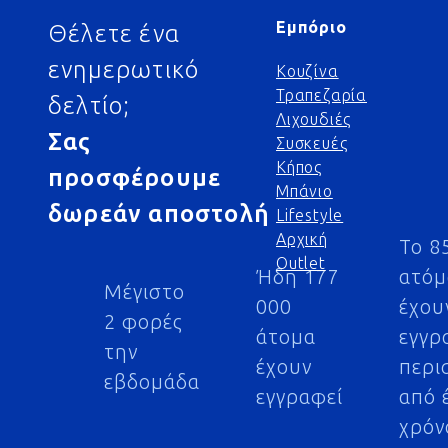
Εμπόριο
Θέλετε ένα
ενημερωτικό
Κουζίνα
Τραπεζαρία
δελτίο;
Λιχουδιές
Σας
Συσκευές
Κήπος
προσφέρουμε
Μπάνιο
δωρεάν αποστολή
Lifestyle
Αρχική
Το 8
Outlet
Ήδη 177
ατό
Μέγιστο
000
έχου
2 φορές
άτομα
εγγρ
την
έχουν
περι
εβδομάδα
εγγραφεί
από 
χρόν