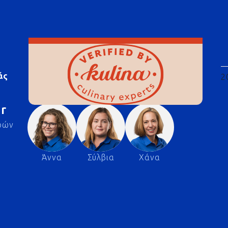
άς
2
r
ρών
Άννα
Σύλβια
Χάνα