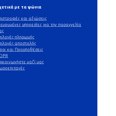
χετικά με τα ψώνια
πιστροφές και αξιώσεις
ιευρυμένες υπηρεσίες για την παραγγελία
ας
πιλογές πληρωμής
πιλογές αποστολής
ροι και Προϋποθέσεις
DPR
πικοινωνήστε μαζί μας
ωροεπιταγές