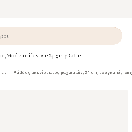
ος
Μπάνιο
Lifestyle
Αρχική
Outlet
τος
Ράβδος ακονίσματος μαχαιριών, 21 cm, με εγκοπές, επι