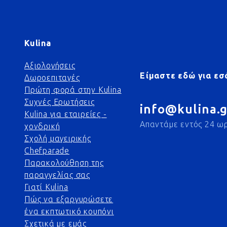
Kulina
Αξιολογήσεις
Είμαστε εδώ για εσ
Δωροεπιταγές
Πρώτη φορά στην Kulina
Συχνές Ερωτήσεις
info@kulina.g
Kulina για εταιρείες -
Απαντάμε εντός 24 ω
χονδρική
Σχολή μαγειρικής
Chefparade
Παρακολούθηση της
παραγγελίας σας
Γιατί Kulina
Πώς να εξαργυρώσετε
ένα εκπτωτικό κουπόνι
Σχετικά με εμάς