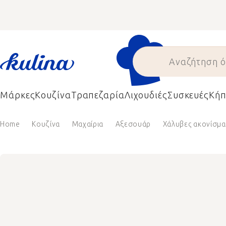
Skip
to
content
Μάρκες
Κουζίνα
Τραπεζαρία
Λιχουδιές
Συσκευές
Κήπ
Home
Κουζίνα
Μαχαίρια
Αξεσουάρ
Χάλυβες ακονίσμα