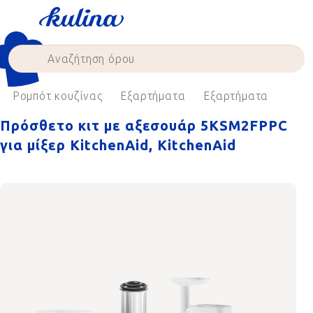
Skip
to
content
Ρομπότ κουζίνας
Εξαρτήματα
Εξαρτήματα
Πρόσθετο κιτ με αξεσουάρ 5KSM2FPPC
για μίξερ KitchenAid, KitchenAid