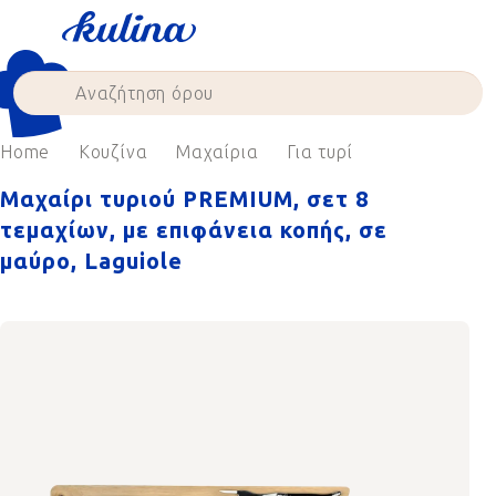
Skip
to
content
Home
Κουζίνα
Μαχαίρια
Για τυρί
Μαχαίρι τυριού PREMIUM, σετ 8
τεμαχίων, με επιφάνεια κοπής, σε
μαύρο, Laguiole