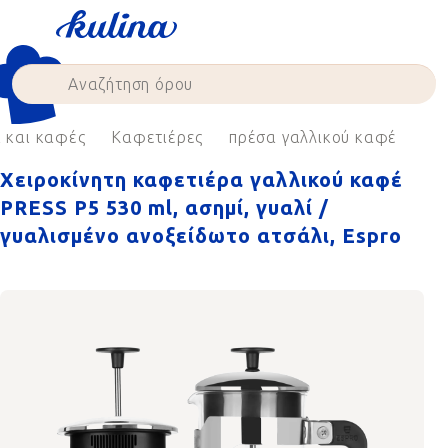
Skip
to
content
ι και καφές
Καφετιέρες
πρέσα γαλλικού καφέ
Χειροκίνητη καφετιέρα γαλλικού καφέ
PRESS P5 530 ml, ασημί, γυαλί /
γυαλισμένο ανοξείδωτο ατσάλι, Espro