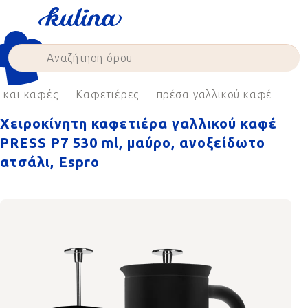
Skip
to
content
ι και καφές
Καφετιέρες
πρέσα γαλλικού καφέ
Χειροκίνητη καφετιέρα γαλλικού καφέ
PRESS P7 530 ml, μαύρο, ανοξείδωτο
ατσάλι, Espro