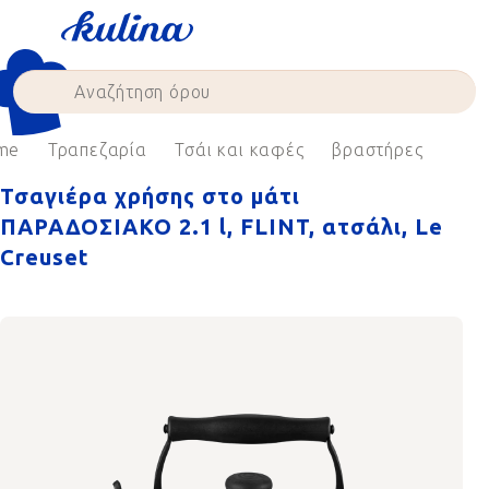
Skip
to
content
me
Τραπεζαρία
Τσάι και καφές
βραστήρες
Τσαγιέρα χρήσης στο μάτι
ΠΑΡΑΔΟΣΙΑΚΟ 2.1 l, FLINT, ατσάλι, Le
Creuset