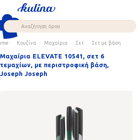
Skip
to
content
ome
Κουζίνα
Μαχαίρια
Σετ
Σετ με βάση
Μαχαίρια ELEVATE 10541, σετ 6
τεμαχίων, με περιστροφική βάση,
Joseph Joseph