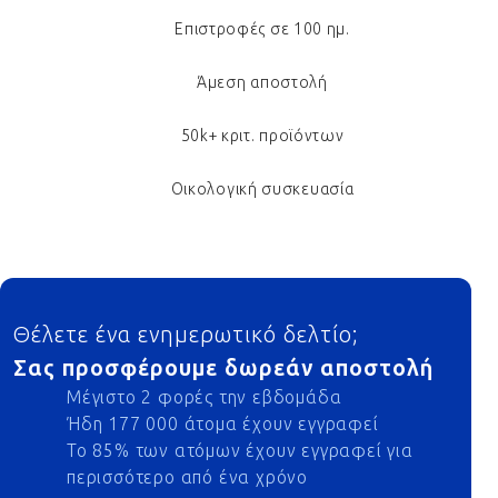
Επιστροφές σε 100 ημ.
Άμεση αποστολή
50k+ κριτ. προϊόντων
Οικολογική συσκευασία
Footer
Θέλετε ένα ενημερωτικό δελτίο;
Σας προσφέρουμε δωρεάν αποστολή
Μέγιστο 2 φορές την εβδομάδα
Ήδη 177 000 άτομα έχουν εγγραφεί
Το 85% των ατόμων έχουν εγγραφεί για
περισσότερο από ένα χρόνο