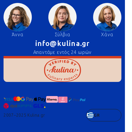
Άννα
Σύλβια
Χάνα
info@kulina.gr
Απαντάμε εντός 24 ωρών
2007–2025 Kulina.gr
GR