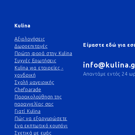
Kulina
Αξιολογήσεις
Είμαστε εδώ για εσ
Δωροεπιταγές
Πρώτη φορά στην Kulina
Συχνές Ερωτήσεις
info@kulina.g
Kulina για εταιρείες -
Απαντάμε εντός 24 ω
χονδρική
Σχολή μαγειρικής
Chefparade
Παρακολούθηση της
παραγγελίας σας
Γιατί Kulina
Πώς να εξαργυρώσετε
ένα εκπτωτικό κουπόνι
Σχετικά με εμάς