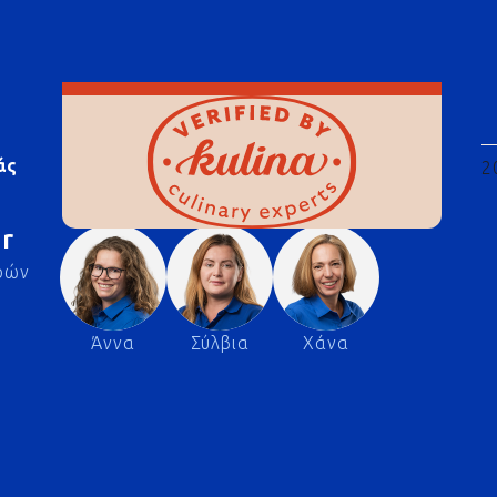
άς
2
r
ρών
Άννα
Σύλβια
Χάνα