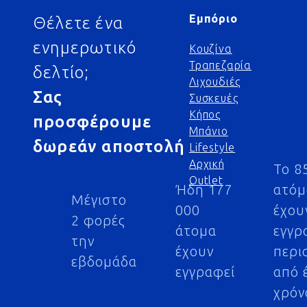
Εμπόριο
Θέλετε ένα
ενημερωτικό
Κουζίνα
Τραπεζαρία
δελτίο;
Λιχουδιές
Σας
Συσκευές
Κήπος
προσφέρουμε
Μπάνιο
δωρεάν αποστολή
Lifestyle
Αρχική
Το 8
Outlet
Ήδη 177
ατό
Μέγιστο
000
έχου
2 φορές
άτομα
εγγρ
την
έχουν
περι
εβδομάδα
εγγραφεί
από 
χρόν