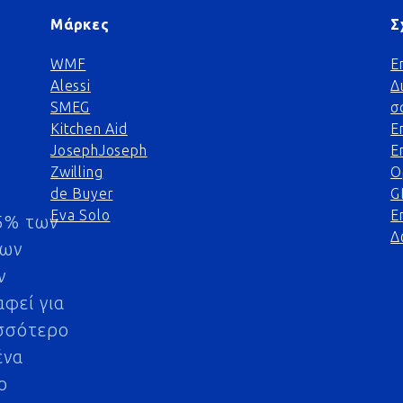
Μάρκες
Σ
WMF
Ε
Alessi
Δ
SMEG
σ
Kitchen Aid
Ε
JosephJoseph
Ε
Zwilling
Ο
de Buyer
G
Eva Solo
Ε
5% των
Δ
μων
ν
αφεί για
σσότερο
ένα
ο