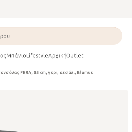
ος
Μπάνιο
Lifestyle
Αρχική
Outlet
κονσόλας FERA, 85 cm, γκρι, ατσάλι, Blomus