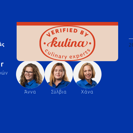
άς
2
r
ρών
Άννα
Σύλβια
Χάνα