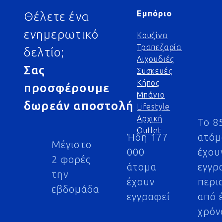
Εμπόριο
Θέλετε ένα
ενημερωτικό
Κουζίνα
Τραπεζαρία
δελτίο;
Λιχουδιές
Σας
Συσκευές
Κήπος
προσφέρουμε
Μπάνιο
δωρεάν αποστολή
Lifestyle
Αρχική
Το 8
Outlet
Ήδη 177
ατό
Μέγιστο
000
έχου
2 φορές
άτομα
εγγρ
την
έχουν
περι
εβδομάδα
εγγραφεί
από 
χρόν