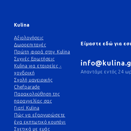
Kulina
Αξιολογήσεις
Είμαστε εδώ για εσ
Δωροεπιταγές
Πρώτη φορά στην Kulina
Συχνές Ερωτήσεις
info@kulina.g
Kulina για εταιρείες -
Απαντάμε εντός 24 ω
χονδρική
Σχολή μαγειρικής
Chefparade
Παρακολούθηση της
παραγγελίας σας
Γιατί Kulina
Πώς να εξαργυρώσετε
ένα εκπτωτικό κουπόνι
Σχετικά με εμάς