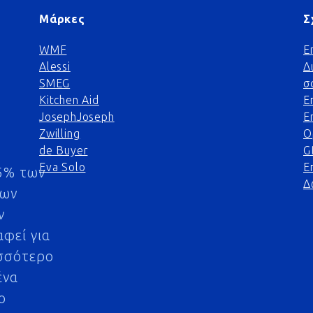
Μάρκες
Σ
WMF
Ε
Alessi
Δ
SMEG
σ
Kitchen Aid
Ε
JosephJoseph
Ε
Zwilling
Ο
de Buyer
G
Eva Solo
Ε
5% των
Δ
μων
ν
αφεί για
σσότερο
ένα
ο