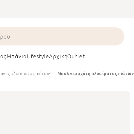
ος
Μπάνιο
Lifestyle
Αρχική
Outlet
άνες πλυσίματος πιάτων
Μπολ νεροχύτη πλυσίματος πιάτων 3