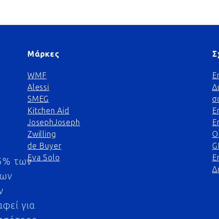
Μάρκες
Σ
WMF
Ε
Alessi
Δ
SMEG
σ
Kitchen Aid
Ε
JosephJoseph
Ε
Zwilling
Ο
de Buyer
G
Eva Solo
Ε
5% των
Δ
μων
ν
αφεί για