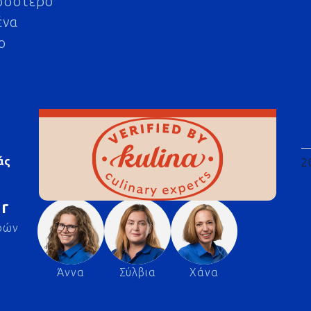
σσότερο
ένα
ο
άς
2
r
ρών
Άννα
Σύλβια
Χάνα