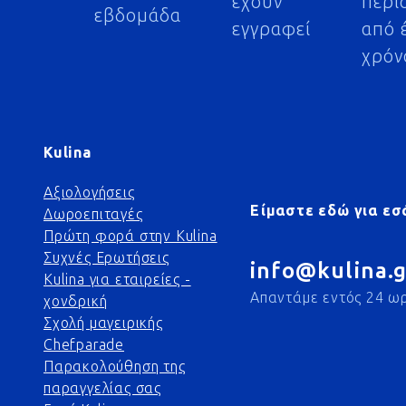
έχουν
περι
εβδομάδα
εγγραφεί
από 
χρόν
Kulina
Αξιολογήσεις
Είμαστε εδώ για εσ
Δωροεπιταγές
Πρώτη φορά στην Kulina
Συχνές Ερωτήσεις
info@kulina.g
Kulina για εταιρείες -
Απαντάμε εντός 24 ω
χονδρική
Σχολή μαγειρικής
Chefparade
Παρακολούθηση της
παραγγελίας σας