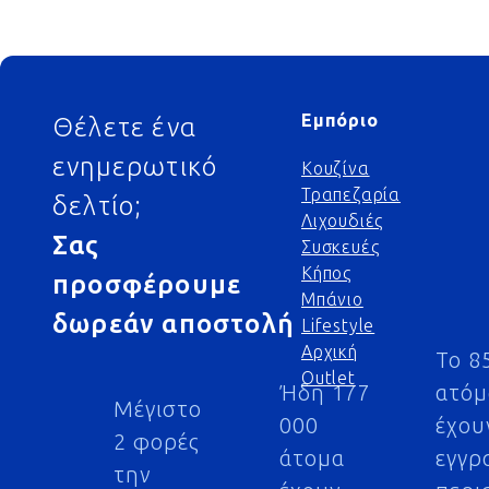
Footer
Εμπόριο
Θέλετε ένα
ενημερωτικό
Κουζίνα
Τραπεζαρία
δελτίο;
Λιχουδιές
Σας
Συσκευές
Κήπος
προσφέρουμε
Μπάνιο
δωρεάν αποστολή
Lifestyle
Αρχική
Το 8
Outlet
Ήδη 177
ατό
Μέγιστο
000
έχου
2 φορές
άτομα
εγγρ
την