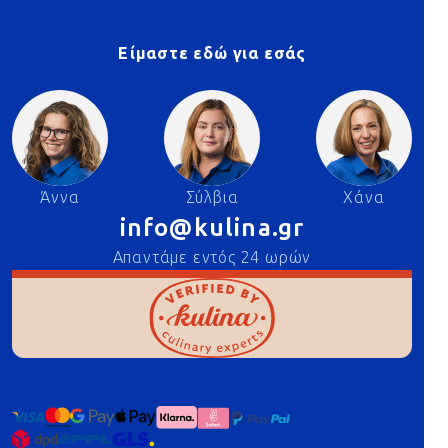
Είμαστε εδώ για εσάς
Άννα
Σύλβια
Χάνα
info@kulina.gr
Απαντάμε εντός 24 ωρών