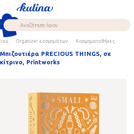
Skip
to
content
τιού
Organizer κοσμημάτων
Κοσμηματοθήκες
Μπιζουτιέρα PRECIOUS THINGS, σε
κίτρινο, Printworks