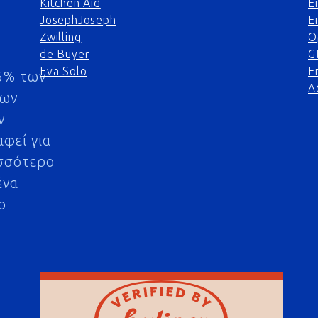
Kitchen Aid
Ε
JosephJoseph
Ε
Zwilling
Ο
de Buyer
G
Eva Solo
Ε
5% των
Δ
μων
ν
αφεί για
σσότερο
ένα
ο