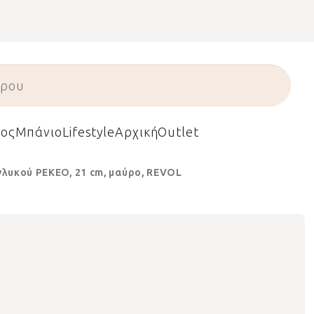
ος
Μπάνιο
Lifestyle
Αρχική
Outlet
γλυκού PEKEO, 21 cm, μαύρο, REVOL