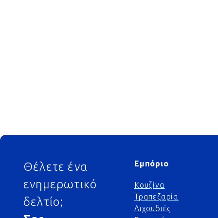
Footer
Εμπόριο
Θέλετε ένα
ενημερωτικό
Κουζίνα
Τραπεζαρία
δελτίο;
Λιχουδιές