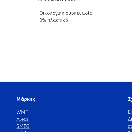
Οικολογική συσκευασία
0% πλαστικό
Μάρκες
Σ
WMF
Ε
Alessi
Δ
SMEG
σ