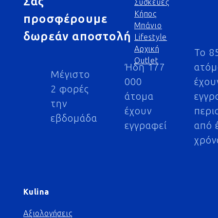
Σας
Συσκευές
Κήπος
προσφέρουμε
Μπάνιο
δωρεάν αποστολή
Lifestyle
Αρχική
Το 8
Outlet
Ήδη 177
ατό
Μέγιστο
000
έχου
2 φορές
άτομα
εγγρ
την
έχουν
περι
εβδομάδα
εγγραφεί
από 
χρόν
Kulina
Αξιολογήσεις