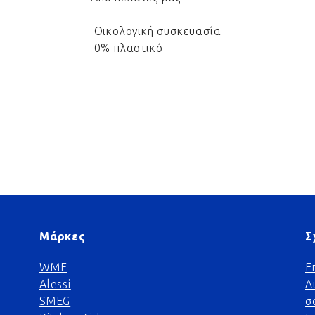
Οικολογική συσκευασία
0% πλαστικό
Μάρκες
Σ
WMF
Ε
Alessi
Δ
SMEG
σ