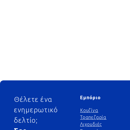
Footer
Εμπόριο
Θέλετε ένα
ενημερωτικό
Κουζίνα
Τραπεζαρία
δελτίο;
Λιχουδιές