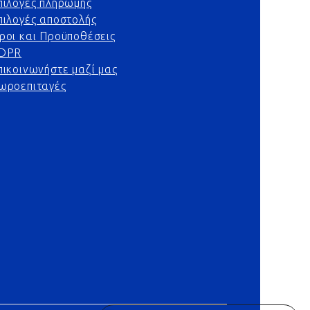
πιλογές πληρωμής
πιλογές αποστολής
ροι και Προϋποθέσεις
DPR
πικοινωνήστε μαζί μας
ωροεπιταγές