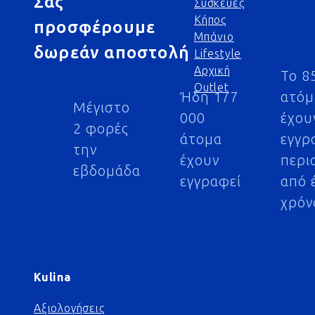
Σας
Συσκευές
Κήπος
προσφέρουμε
Μπάνιο
δωρεάν αποστολή
Lifestyle
Αρχική
Το 8
Outlet
Ήδη 177
ατό
Μέγιστο
000
έχου
2 φορές
άτομα
εγγρ
την
έχουν
περι
εβδομάδα
εγγραφεί
από 
χρόν
Kulina
Αξιολογήσεις