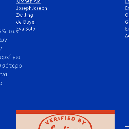
Kitchen Aid
Ε
JosephJoseph
Ε
Zwilling
Ο
de Buyer
G
Eva Solo
Ε
5% των
Δ
μων
ν
αφεί για
σσότερο
ένα
ο