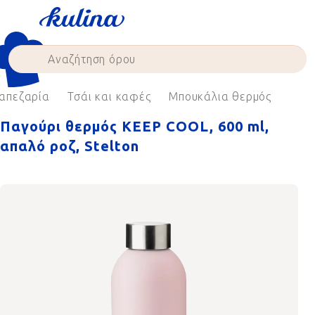
Skip
to
content
απεζαρία
Τσάι και καφές
Μπουκάλια θερμός
Παγούρι θερμός KEEP COOL, 600 ml,
απαλό ροζ, Stelton