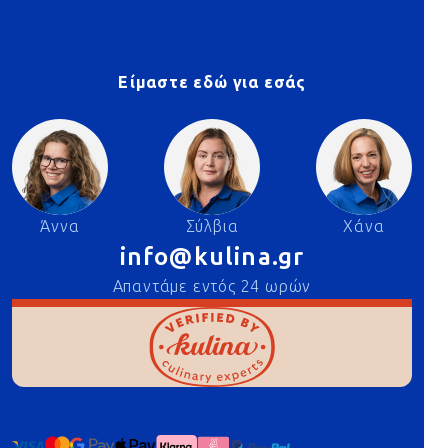
Είμαστε εδώ για εσάς
Άννα
Σύλβια
Χάνα
info@kulina.gr
Απαντάμε εντός 24 ωρών