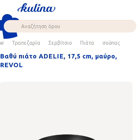
Skip
to
content
me
Τραπεζαρία
Σερβίτσιο
Πιάτα
σούπας
Βαθύ πιάτο ADELIE, 17,5 cm, μαύρο,
REVOL