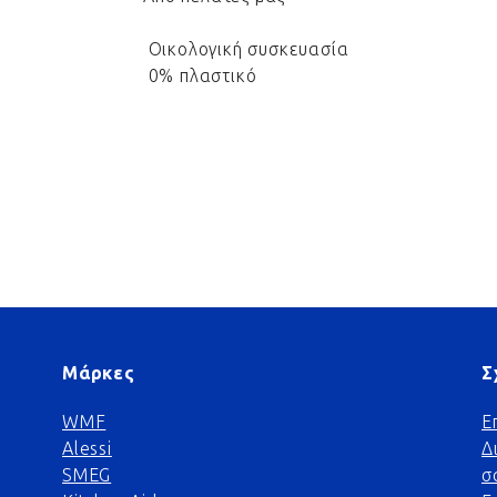
Οικολογική συσκευασία
0% πλαστικό
Μάρκες
Σ
WMF
Ε
Alessi
Δ
SMEG
σ