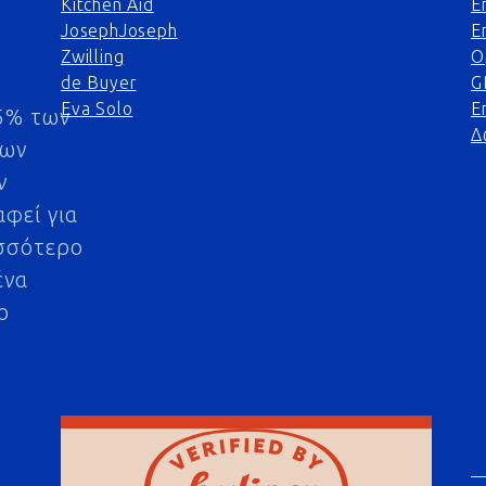
Kitchen Aid
Ε
JosephJoseph
Ε
Zwilling
Ο
de Buyer
G
Eva Solo
Ε
5% των
Δ
μων
ν
αφεί για
σσότερο
ένα
ο