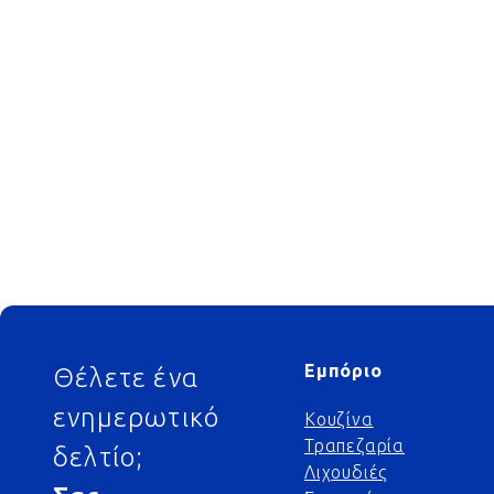
Footer
Εμπόριο
Θέλετε ένα
ενημερωτικό
Κουζίνα
Τραπεζαρία
δελτίο;
Λιχουδιές