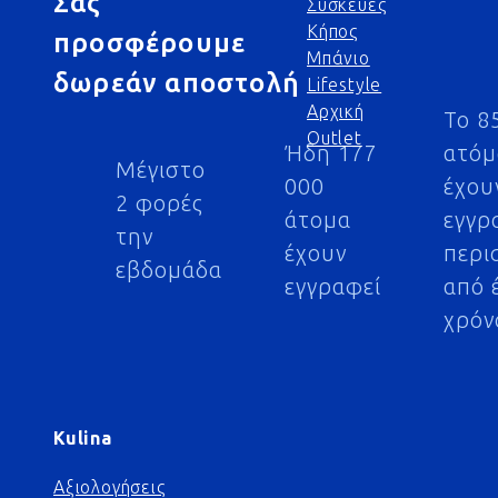
Σας
Συσκευές
Κήπος
προσφέρουμε
Μπάνιο
δωρεάν αποστολή
Lifestyle
Αρχική
Το 8
Outlet
Ήδη 177
ατό
Μέγιστο
000
έχου
2 φορές
άτομα
εγγρ
την
έχουν
περι
εβδομάδα
εγγραφεί
από 
χρόν
Kulina
Αξιολογήσεις