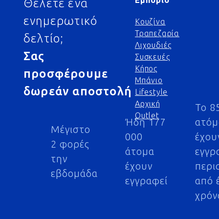
Εμπόριο
Θέλετε ένα
ενημερωτικό
Κουζίνα
Τραπεζαρία
δελτίο;
Λιχουδιές
Σας
Συσκευές
Κήπος
προσφέρουμε
Μπάνιο
δωρεάν αποστολή
Lifestyle
Αρχική
Το 8
Outlet
Ήδη 177
ατό
Μέγιστο
000
έχου
2 φορές
άτομα
εγγρ
την
έχουν
περι
εβδομάδα
εγγραφεί
από 
χρόν