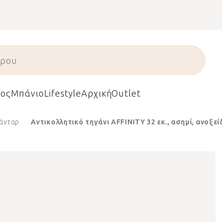
ος
Μπάνιο
Lifestyle
Αρχική
Outlet
άνταρ
Αντικολλητικό τηγάνι AFFINITY 32 εκ., ασημί, ανοξε