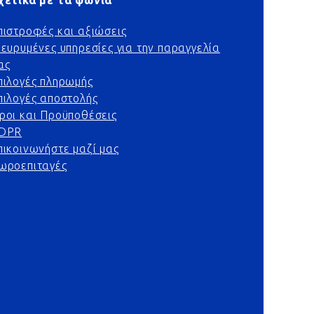
χετικά με τα ψώνια
πιστροφές και αξιώσεις
ιευρυμένες υπηρεσίες για την παραγγελία
ας
πιλογές πληρωμής
πιλογές αποστολής
ροι και Προϋποθέσεις
DPR
πικοινωνήστε μαζί μας
ωροεπιταγές