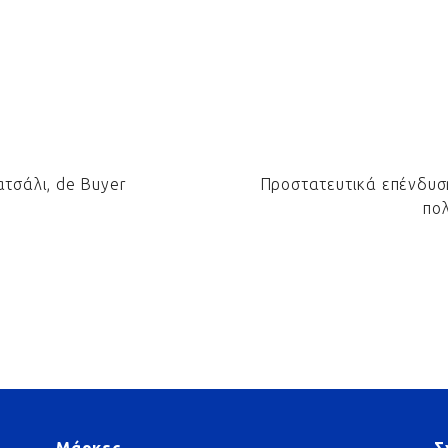
ατσάλι, de Buyer
Προστατευτικά επένδυση
πο