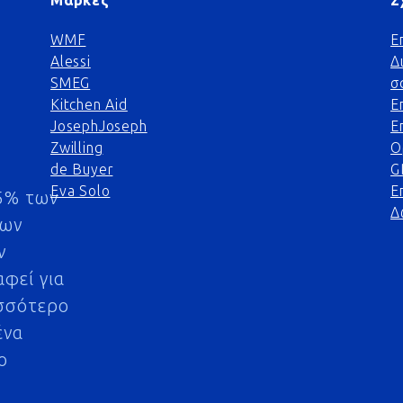
Μάρκες
Σ
WMF
Ε
Alessi
Δ
SMEG
σ
Kitchen Aid
Ε
JosephJoseph
Ε
Zwilling
Ο
de Buyer
G
Eva Solo
Ε
5% των
Δ
μων
ν
αφεί για
σσότερο
ένα
ο