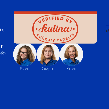
άς
2
r
ρών
Άννα
Σύλβια
Χάνα