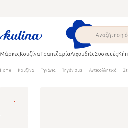
Skip
to
content
Μάρκες
Κουζίνα
Τραπεζαρία
Λιχουδιές
Συσκευές
Κήπ
Home
Κουζίνα
Τηγάνια
Τηγάνισμα
Αντικολλητικά
Στ