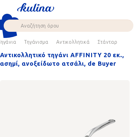
Skip
to
content
Τηγάνια
Τηγάνισμα
Αντικολλητικά
Στάνταρ
Αντικολλητικό τηγάνι AFFINITY 20 εκ.,
ασημί, ανοξείδωτο ατσάλι, de Buyer