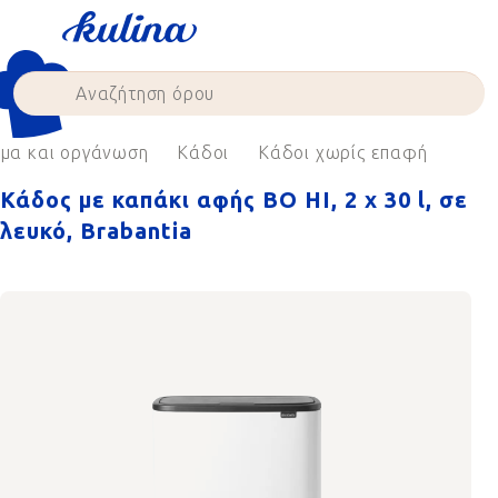
Skip
to
content
μα και οργάνωση
Κάδοι
Κάδοι χωρίς επαφή
Κάδος με καπάκι αφής BO HI, 2 x 30 l, σε
λευκό, Brabantia