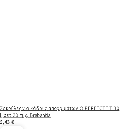
Σακούλες για κάδους απορριμάτων O PERFECTFIT 30
l, σετ 20 τμχ, Brabantia
5,43 €