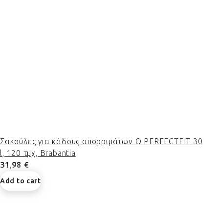
Σακούλες για κάδους απορριμάτων O PERFECTFIT 30
l, 120 τμχ, Brabantia
31,98 €
Add to cart