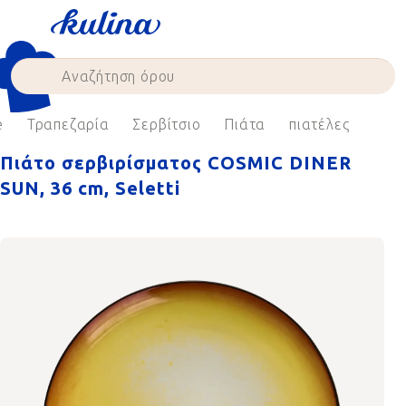
Skip
to
content
e
Τραπεζαρία
Σερβίτσιο
Πιάτα
πιατέλες
Πιάτο σερβιρίσματος COSMIC DINER
SUN, 36 cm, Seletti