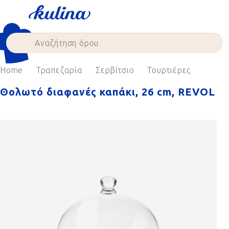
Skip
to
content
Home
Τραπεζαρία
Σερβίτσιο
Τουρτιέρες
Θολωτό διαφανές καπάκι, 26 cm, REVOL