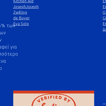
Kitchen Aid
Ε
JosephJoseph
Ε
Zwilling
Ο
de Buyer
G
Eva Solo
Ε
5% των
Δ
μων
ν
αφεί για
σσότερο
ένα
ο