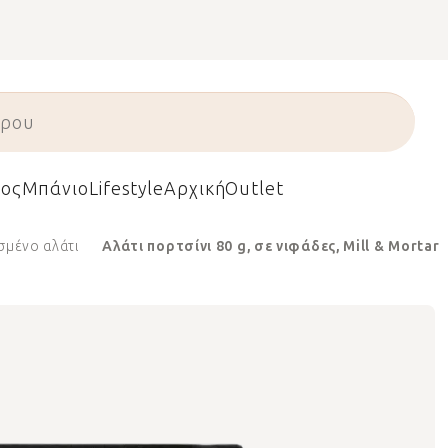
ος
Μπάνιο
Lifestyle
Αρχική
Outlet
μένο αλάτι
Αλάτι πορτσίνι 80 g, σε νιφάδες, Mill & Mortar