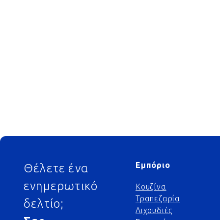
Footer
Εμπόριο
Θέλετε ένα
ενημερωτικό
Κουζίνα
Τραπεζαρία
δελτίο;
Λιχουδιές