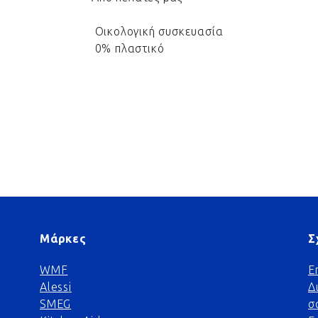
Οικολογική συσκευασία
0% πλαστικό
Μάρκες
Σ
WMF
Ε
Alessi
Δ
SMEG
σ