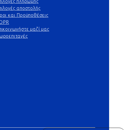
πιλογές πληρωμής
πιλογές αποστολής
ροι και Προϋποθέσεις
DPR
πικοινωνήστε μαζί μας
ωροεπιταγές