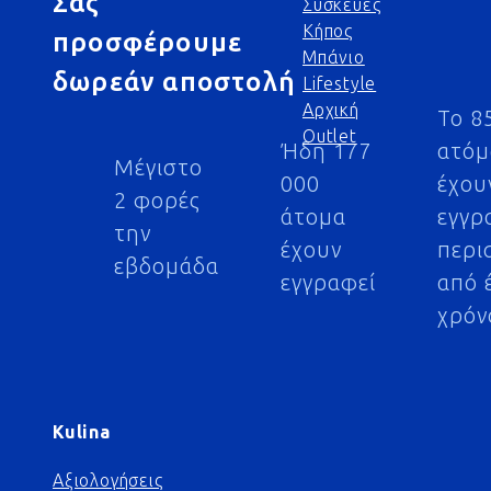
Σας
Συσκευές
Κήπος
προσφέρουμε
Μπάνιο
δωρεάν αποστολή
Lifestyle
Αρχική
Το 8
Outlet
Ήδη 177
ατό
Μέγιστο
000
έχου
2 φορές
άτομα
εγγρ
την
έχουν
περι
εβδομάδα
εγγραφεί
από 
χρόν
Kulina
Αξιολογήσεις