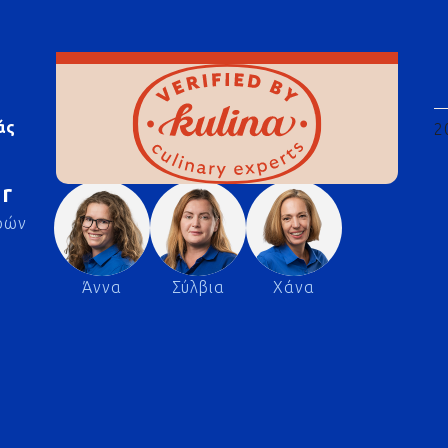
άς
2
r
ρών
Άννα
Σύλβια
Χάνα