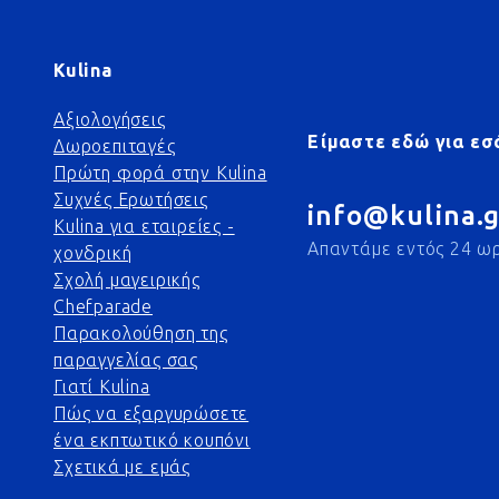
Kulina
Αξιολογήσεις
Είμαστε εδώ για εσ
Δωροεπιταγές
Πρώτη φορά στην Kulina
Συχνές Ερωτήσεις
info@kulina.g
Kulina για εταιρείες -
Απαντάμε εντός 24 ω
χονδρική
Σχολή μαγειρικής
Chefparade
Παρακολούθηση της
παραγγελίας σας
Γιατί Kulina
Πώς να εξαργυρώσετε
ένα εκπτωτικό κουπόνι
Σχετικά με εμάς