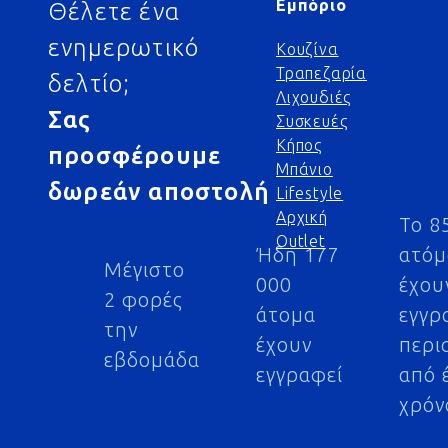
Εμπόριο
Θέλετε ένα
ενημερωτικό
Κουζίνα
Τραπεζαρία
δελτίο;
Λιχουδιές
Σας
Συσκευές
Κήπος
προσφέρουμε
Μπάνιο
δωρεάν αποστολή
Lifestyle
Αρχική
Το 8
Outlet
Ήδη 177
ατό
Μέγιστο
000
έχου
2 φορές
άτομα
εγγρ
την
έχουν
περι
εβδομάδα
εγγραφεί
από 
χρόν