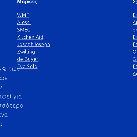
Μάρκες
Σ
WMF
Ε
Alessi
Δ
SMEG
σ
Kitchen Aid
Ε
JosephJoseph
Ε
Zwilling
Ο
de Buyer
G
Eva Solo
Ε
5% των
Δ
μων
ν
αφεί για
σσότερο
ένα
ο