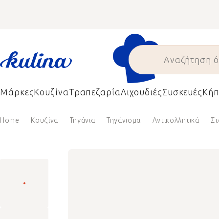
Skip
to
content
Μάρκες
Κουζίνα
Τραπεζαρία
Λιχουδιές
Συσκευές
Κήπ
Home
Κουζίνα
Τηγάνια
Τηγάνισμα
Αντικολλητικά
Στ