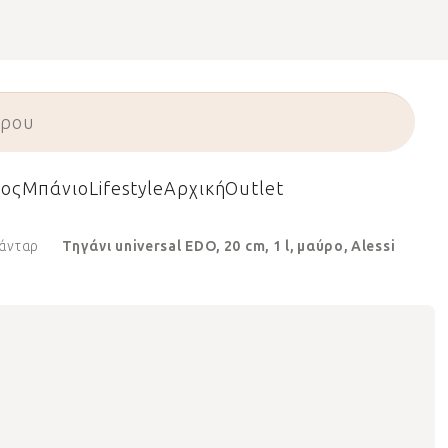
ος
Μπάνιο
Lifestyle
Αρχική
Outlet
άνταρ
Τηγάνι universal EDO, 20 cm, 1 l, μαύρο, Alessi