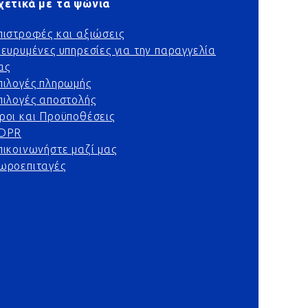
χετικά με τα ψώνια
πιστροφές και αξιώσεις
ιευρυμένες υπηρεσίες για την παραγγελία
ας
πιλογές πληρωμής
πιλογές αποστολής
ροι και Προϋποθέσεις
DPR
πικοινωνήστε μαζί μας
ωροεπιταγές