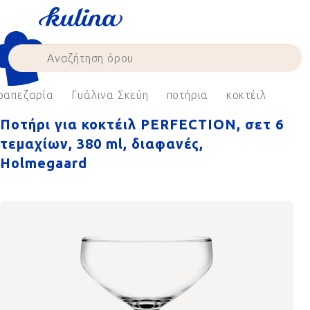
Skip
to
content
ραπεζαρία
Γυάλινα Σκεύη
ποτήρια
κοκτέιλ
Ποτήρι για κοκτέιλ PERFECTION, σετ 6
τεμαχίων, 380 ml, διαφανές,
Holmegaard