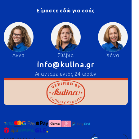
Είμαστε εδώ για εσάς
Άννα
Σύλβια
Χάνα
info@kulina.gr
Απαντάμε εντός 24 ωρών