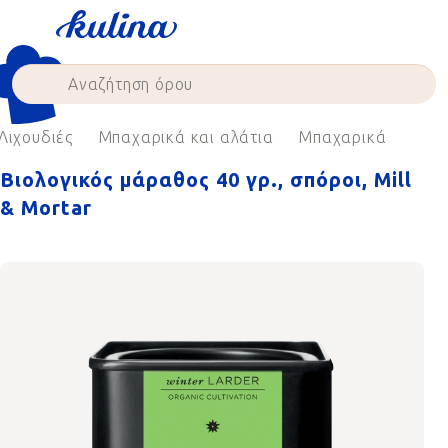
Skip
to
content
Λιχουδιές
Μπαχαρικά και αλάτια
Μπαχαρικά
Βιολογικός μάραθος 40 γρ., σπόροι, Mill
& Mortar