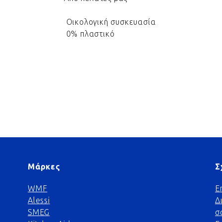
Οικολογική συσκευασία
0% πλαστικό
Μάρκες
Σ
WMF
Ε
Alessi
Δ
SMEG
σ