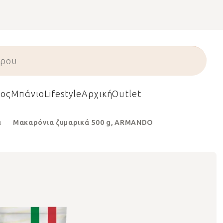
ος
Μπάνιο
Lifestyle
Αρχική
Outlet
ά
Μακαρόνια ζυμαρικά 500 g, ARMANDO