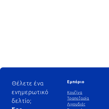
Footer
Εμπόριο
Θέλετε ένα
ενημερωτικό
Κουζίνα
Τραπεζαρία
δελτίο;
Λιχουδιές