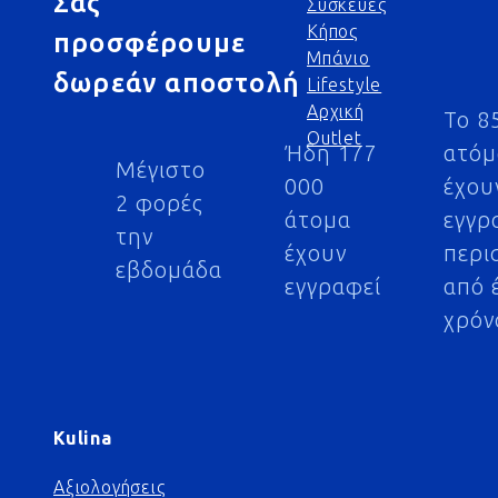
Σας
Συσκευές
Κήπος
προσφέρουμε
Μπάνιο
δωρεάν αποστολή
Lifestyle
Αρχική
Το 8
Outlet
Ήδη 177
ατό
Μέγιστο
000
έχου
2 φορές
άτομα
εγγρ
την
έχουν
περι
εβδομάδα
εγγραφεί
από 
χρόν
Kulina
Αξιολογήσεις