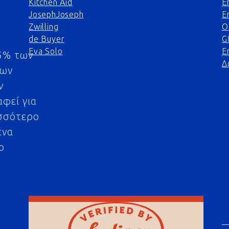
Kitchen Aid
Ε
JosephJoseph
Ε
Zwilling
Ο
de Buyer
G
Eva Solo
Ε
5% των
Δ
μων
ν
αφεί για
σσότερο
ένα
ο