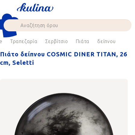
Skip
to
content
e
Τραπεζαρία
Σερβίτσιο
Πιάτα
δείπνου
Πιάτο δείπνου COSMIC DINER TITAN, 26
cm, Seletti