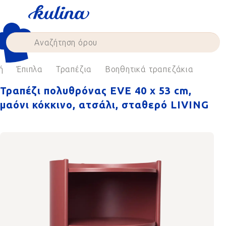
Skip
to
content
ή
Έπιπλα
Τραπέζια
Βοηθητικά τραπεζάκια
Τραπέζι πολυθρόνας EVE 40 x 53 cm,
μαόνι κόκκινο, ατσάλι, σταθερό LIVING