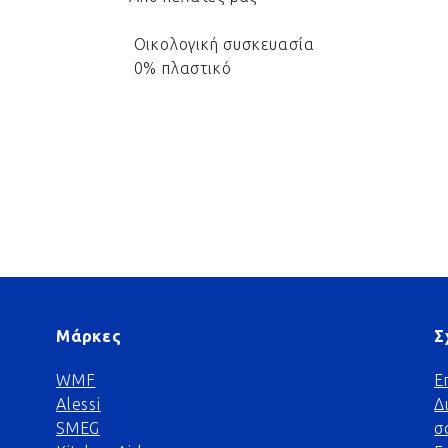
Οικολογική συσκευασία
0% πλαστικό
Μάρκες
Σ
WMF
Ε
Alessi
Δ
SMEG
σ