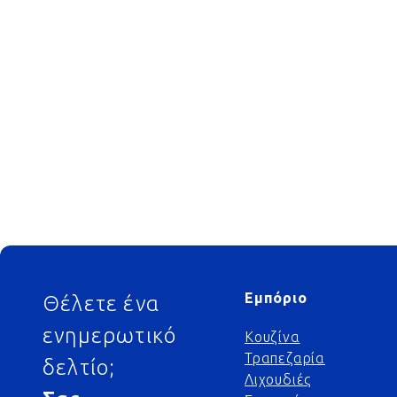
Footer
Εμπόριο
Θέλετε ένα
ενημερωτικό
Κουζίνα
Τραπεζαρία
δελτίο;
Λιχουδιές