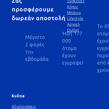
Σας
Συσκευές
Κήπος
προσφέρουμε
Μπάνιο
δωρεάν αποστολή
Lifestyle
Αρχική
Το 8
Outlet
Ήδη 177
ατό
Μέγιστο
000
έχου
2 φορές
άτομα
εγγρ
την
έχουν
περι
εβδομάδα
εγγραφεί
από 
χρόν
Kulina
Αξιολογήσεις