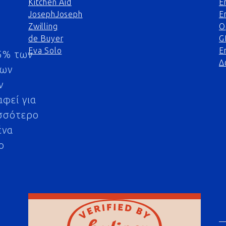
Kitchen Aid
Ε
JosephJoseph
Ε
Zwilling
Ο
de Buyer
G
Eva Solo
Ε
5% των
Δ
μων
ν
αφεί για
σσότερο
ένα
ο