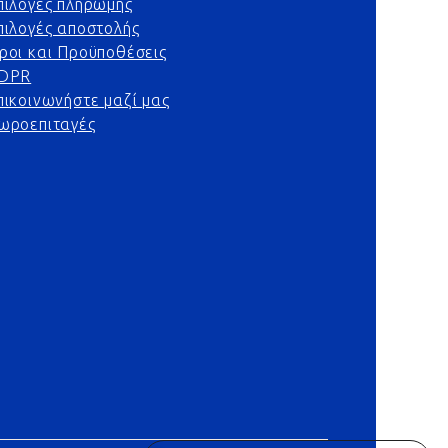
πιλογές πληρωμής
πιλογές αποστολής
ροι και Προϋποθέσεις
DPR
πικοινωνήστε μαζί μας
ωροεπιταγές