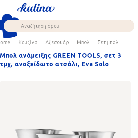
Skip
to
content
Home
Κουζίνα
Αξεσουάρ
Μπολ
Σετ μπολ
Μπολ ανάμειξης GREEN TOOLS, σετ 3
τμχ, ανοξείδωτο ατσάλι, Eva Solo