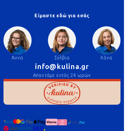
Είμαστε εδώ για εσάς
Άννα
Σύλβια
Χάνα
info@kulina.gr
Απαντάμε εντός 24 ωρών