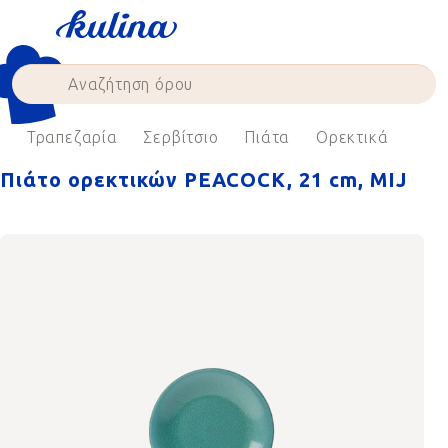
Skip
to
content
e
Τραπεζαρία
Σερβίτσιο
Πιάτα
Ορεκτικά
Πιάτο ορεκτικών PEACOCK, 21 cm, MIJ