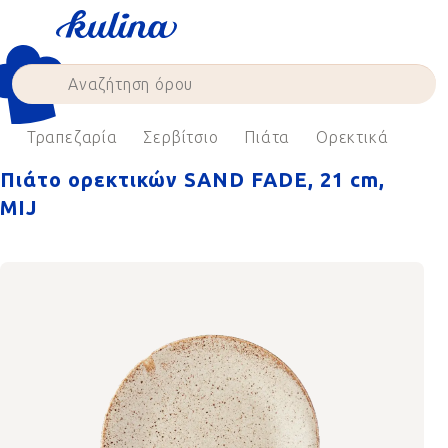
Skip
to
content
e
Τραπεζαρία
Σερβίτσιο
Πιάτα
Ορεκτικά
Πιάτο ορεκτικών SAND FADE, 21 cm,
MIJ