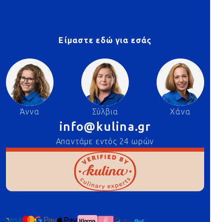
Είμαστε εδώ για εσάς
Άννα
Σύλβια
Χάνα
info@kulina.gr
Απαντάμε εντός 24 ωρών