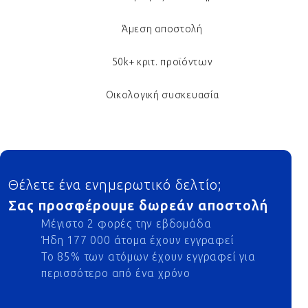
Άμεση αποστολή
50k+ κριτ. προϊόντων
Οικολογική συσκευασία
Footer
Θέλετε ένα ενημερωτικό δελτίο;
Σας προσφέρουμε δωρεάν αποστολή
Μέγιστο 2 φορές την εβδομάδα
Ήδη 177 000 άτομα έχουν εγγραφεί
Το 85% των ατόμων έχουν εγγραφεί για
περισσότερο από ένα χρόνο