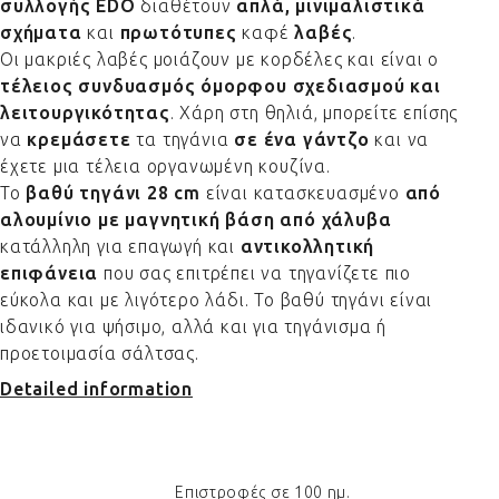
συλλογής EDO
διαθέτουν
απλά, μινιμαλιστικά
σχήματα
και
πρωτότυπες
καφέ
λαβές
.
Οι μακριές λαβές μοιάζουν με κορδέλες και είναι ο
τέλειος συνδυασμός όμορφου σχεδιασμού και
λειτουργικότητας
. Χάρη στη θηλιά, μπορείτε επίσης
να
κρεμάσετε
τα τηγάνια
σε ένα γάντζο
και να
έχετε μια τέλεια οργανωμένη κουζίνα.
Το
βαθύ τηγάνι 28 cm
είναι κατασκευασμένο
από
αλουμίνιο με μαγνητική βάση από χάλυβα
κατάλληλη για επαγωγή και
αντικολλητική
επιφάνεια
που σας επιτρέπει να τηγανίζετε πιο
εύκολα και με λιγότερο λάδι. Το βαθύ τηγάνι είναι
ιδανικό για ψήσιμο, αλλά και για τηγάνισμα ή
προετοιμασία σάλτσας.
Detailed information
Επιστροφές σε 100 ημ.