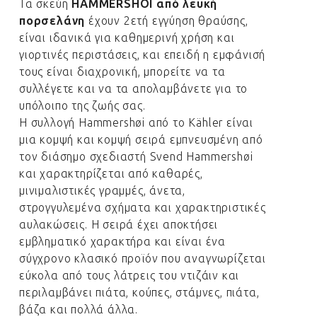
Τα σκεύη
HAMMERSHOI από λευκή
πορσελάνη
έχουν 2ετή εγγύηση θραύσης,
είναι ιδανικά για καθημερινή χρήση και
γιορτινές περιστάσεις, και επειδή η εμφάνισή
τους είναι διαχρονική, μπορείτε να τα
συλλέγετε και να τα απολαμβάνετε για το
υπόλοιπο της ζωής σας.
Η συλλογή Hammershøi από το Kähler είναι
μια κομψή και κομψή σειρά εμπνευσμένη από
τον διάσημο σχεδιαστή Svend Hammershøi
και χαρακτηρίζεται από καθαρές,
μινιμαλιστικές γραμμές, άνετα,
στρογγυλεμένα σχήματα και χαρακτηριστικές
αυλακώσεις. Η σειρά έχει αποκτήσει
εμβληματικό χαρακτήρα και είναι ένα
σύγχρονο κλασικό προϊόν που αναγνωρίζεται
εύκολα από τους λάτρεις του ντιζάιν και
περιλαμβάνει πιάτα, κούπες, στάμνες, πιάτα,
βάζα και πολλά άλλα.