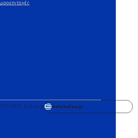
ωροεπιταγές
007–2025 Kulina.gr
www.kulina.gr