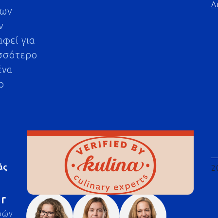
Δ
μων
ν
αφεί για
σσότερο
ένα
ο
άς
2
r
ρών