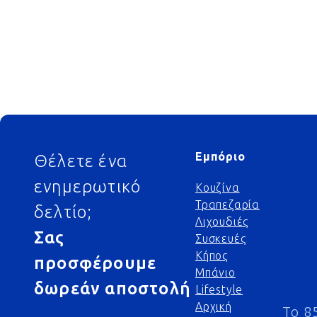
Footer
Εμπόριο
Θέλετε ένα
ενημερωτικό
Κουζίνα
Τραπεζαρία
δελτίο;
Λιχουδιές
Σας
Συσκευές
Κήπος
προσφέρουμε
Μπάνιο
δωρεάν αποστολή
Lifestyle
Αρχική
Το 8