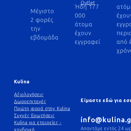
Outlet
Ήδη 177
ατό
Μέγιστο
000
έχου
2 φορές
άτομα
εγγρ
την
έχουν
περι
εβδομάδα
εγγραφεί
από 
χρόν
Kulina
Αξιολογήσεις
Είμαστε εδώ για εσ
Δωροεπιταγές
Πρώτη φορά στην Kulina
Συχνές Ερωτήσεις
info@kulina.g
Kulina για εταιρείες -
Απαντάμε εντός 24 ω
χονδρική