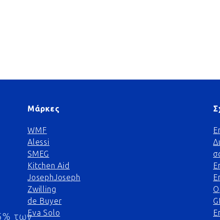
Μάρκες
Σ
WMF
Ε
Alessi
Δ
SMEG
σ
Kitchen Aid
Ε
JosephJoseph
Ε
Zwilling
Ο
de Buyer
G
Eva Solo
Ε
5% των