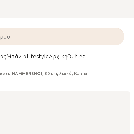
ος
Μπάνιο
Lifestyle
Αρχική
Outlet
ούρτα HAMMERSHOI, 30 cm, λευκό, Kähler