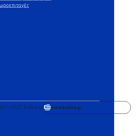
ωροεπιταγές
007–2025 Kulina.gr
www.kulina.gr