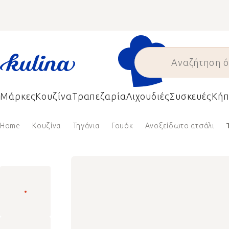
Skip
to
content
Μάρκες
Κουζίνα
Τραπεζαρία
Λιχουδιές
Συσκευές
Κήπ
Home
Κουζίνα
Τηγάνια
Γουόκ
Ανοξείδωτο ατσάλι