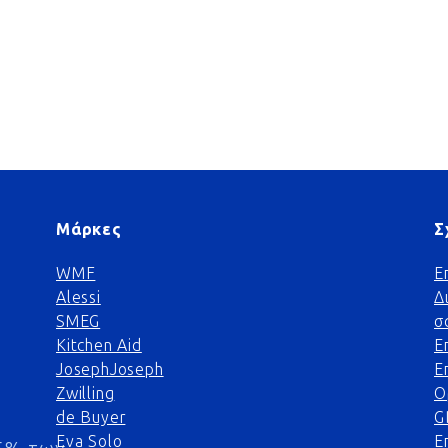
Μάρκες
Σ
WMF
Ε
Alessi
Δ
SMEG
σ
Kitchen Aid
Ε
JosephJoseph
Ε
Zwilling
Ο
de Buyer
G
Eva Solo
Ε