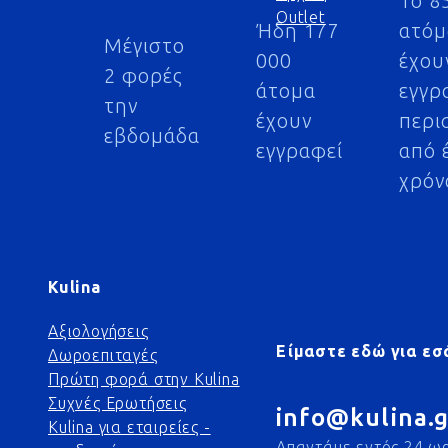
Το 8
Outlet
Ήδη 177
ατό
Μέγιστο
000
έχου
2 φορές
άτομα
εγγρ
την
έχουν
περι
εβδομάδα
εγγραφεί
από 
χρόν
Kulina
Αξιολογήσεις
Είμαστε εδώ για εσ
Δωροεπιταγές
Πρώτη φορά στην Kulina
Συχνές Ερωτήσεις
info@kulina.g
Kulina για εταιρείες -
Απαντάμε εντός 24 ω