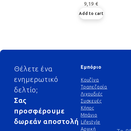
9,19 €
Add to cart
Footer
Εμπόριο
Θέλετε ένα
ενημερωτικό
Κουζίνα
Τραπεζαρία
δελτίο;
Λιχουδιές
Σας
Συσκευές
Κήπος
προσφέρουμε
Μπάνιο
δωρεάν αποστολή
Lifestyle
Αρχική