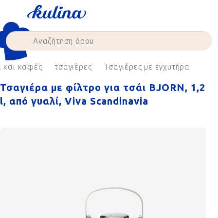
Skip
to
content
ι και καφές
τσαγιέρες
Τσαγιέρες με εγχυτήρα
Τσαγιέρα με φίλτρο για τσάι BJORN, 1,2
l, από γυαλί, Viva Scandinavia