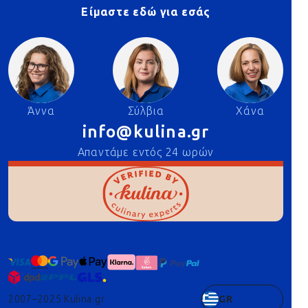
Είμαστε εδώ για εσάς
Άννα
Σύλβια
Χάνα
info@kulina.gr
Απαντάμε εντός 24 ωρών
2007–2025 Kulina.gr
GR