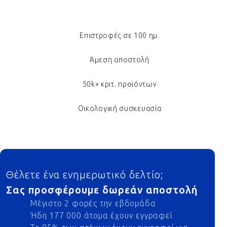
Επιστροφές σε 100 ημ.
Άμεση αποστολή
50k+ κριτ. προϊόντων
Οικολογική συσκευασία
Footer
Θέλετε ένα ενημερωτικό δελτίο;
Σας προσφέρουμε δωρεάν αποστολή
Μέγιστο 2 φορές την εβδομάδα
Ήδη 177 000 άτομα έχουν εγγραφεί