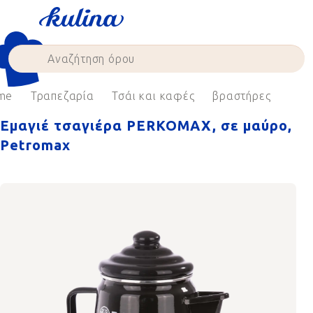
Skip
to
content
me
Τραπεζαρία
Τσάι και καφές
βραστήρες
Εμαγιέ τσαγιέρα PERKOMAX, σε μαύρο,
Petromax