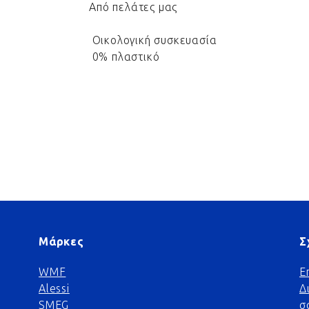
Από πελάτες μας
Οικολογική συσκευασία
0% πλαστικό
Μάρκες
Σ
WMF
Ε
Alessi
Δ
SMEG
σ