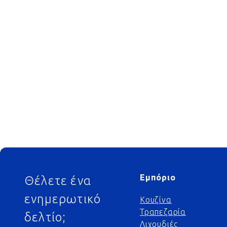
Footer
Εμπόριο
Θέλετε ένα
ενημερωτικό
Κουζίνα
Τραπεζαρία
δελτίο;
Λιχουδιές