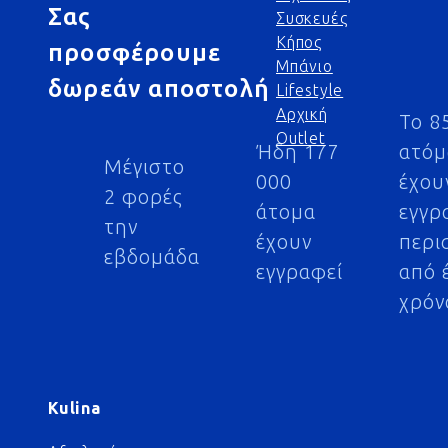
Σας
Συσκευές
Κήπος
προσφέρουμε
Μπάνιο
δωρεάν αποστολή
Lifestyle
Αρχική
Το 8
Outlet
Ήδη 177
ατό
Μέγιστο
000
έχου
2 φορές
άτομα
εγγρ
την
έχουν
περι
εβδομάδα
εγγραφεί
από 
χρόν
Kulina