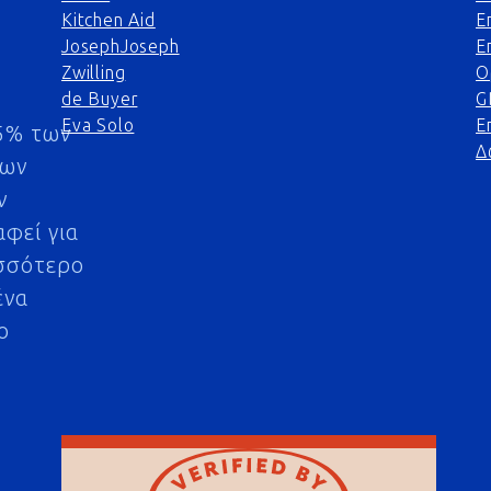
Kitchen Aid
Ε
JosephJoseph
Ε
Zwilling
Ο
de Buyer
G
Eva Solo
Ε
5% των
Δ
μων
ν
αφεί για
σσότερο
ένα
ο