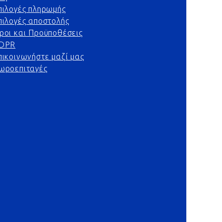
πιλογές πληρωμής
πιλογές αποστολής
ροι και Προϋποθέσεις
DPR
πικοινωνήστε μαζί μας
ωροεπιταγές